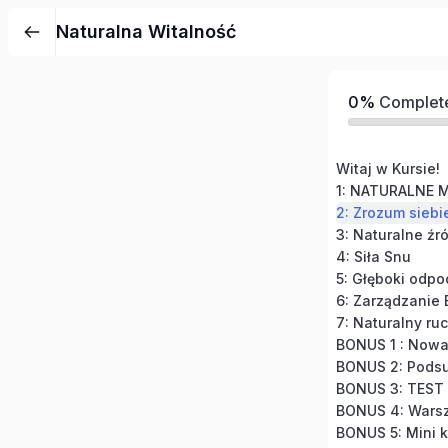
Naturalna Witalność
0%
Complet
Witaj w Kursie!
1: NATURALNE 
2: Zrozum siebi
3: Naturalne źró
4: Siła Snu
5: Głęboki odp
6: Zarządzanie
7: Naturalny ru
BONUS 2: Pods
BONUS 3: TEST 
BONUS 5: Mini 