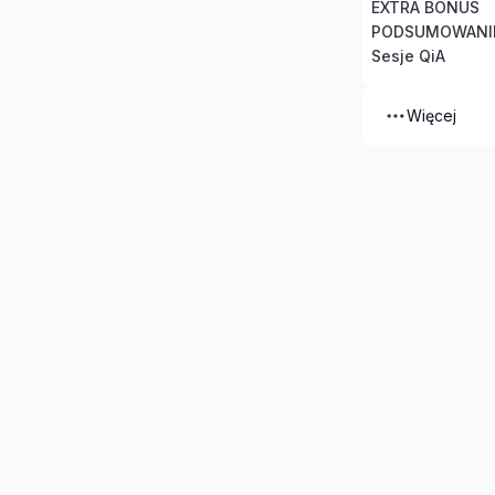
EXTRA BONUS
PODSUMOWANI
Sesje QiA
Więcej