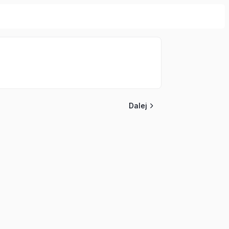
Dalej