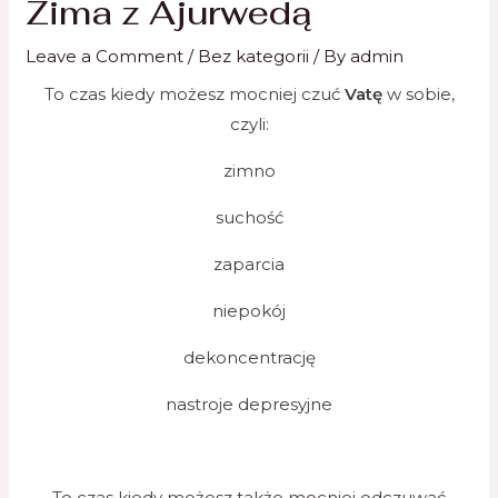
Zima z Ajurwedą
Leave a Comment
/
Bez kategorii
/ By
admin
To czas kiedy możesz mocniej czuć
Vatę
w sobie,
czyli:
zimno
suchość
zaparcia
niepokój
dekoncentrację
nastroje depresyjne
To czas kiedy możesz także mocniej odczuwać